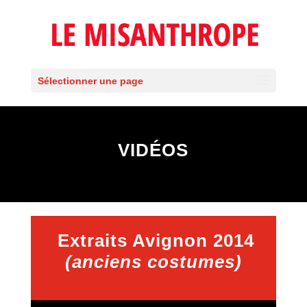
Sélectionner une page
VIDÉOS
Extraits Avignon 2014
(anciens costumes)