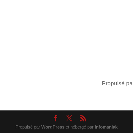
Propulsé p
Propulsé par
WordPress
et hébergé par
Infomaniak